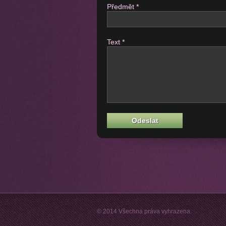
Předmět *
Text *
© 2014 Všechna práva vyhrazena.