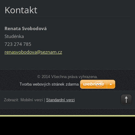
Kontakt
Renata Svobodová
Studénka
723 274 785
renasvob
odova@se
znam.cz
© 2014 Všechna práva vyhrazena.
Tvorba webových stránek zdarma
Zobrazit:
Mobilní verzi
|
Standardní verzi