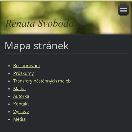
Renata Svobodová
Mapa stránek
Restaurování
Průzkumy
Transfery nástěnných maleb
Malba
Autorka
Kontakt
Výstavy
Média